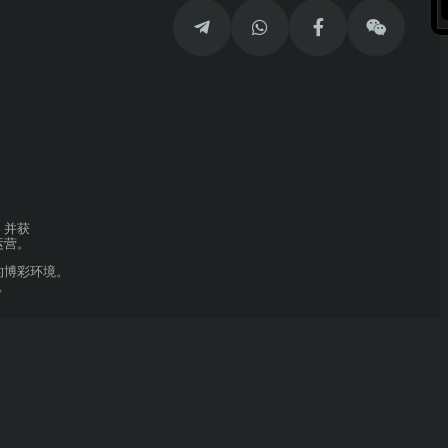
，并获
运营。
的博彩环境。
。