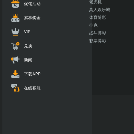
老虎机
促销活动
真人娱乐城
体育博彩
累积奖金
扑克
VIP
战斗博彩
彩票博彩
兑换
新闻
下载APP
在线客服