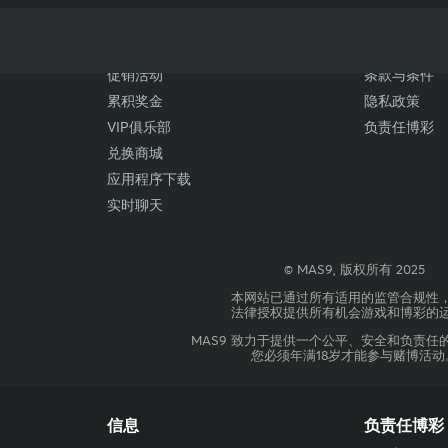
信息
负责任博彩
促销活动
条款与条件
累积奖金
隐私政策
VIP俱乐部
负责任博彩
兑换商城
应用程序下载
实时聊天
© MAS9, 版权所有 2025
本网站已通过所有适用的监管合规性
法律授权提供所有机会游戏和博彩的
MAS9 致力于提供一个公平、安全和负责任
您必须年满18岁才能参与赌博活动
信息
负责任博彩