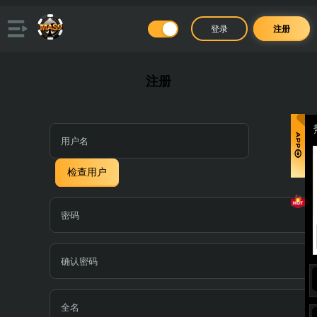
登录
注册
注册