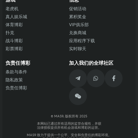
游戏
信息
老虎机
促销活动
真人娱乐城
累积奖金
体育博彩
VIP俱乐部
扑克
兑换商城
战斗博彩
应用程序下载
彩票博彩
实时聊天
负责任博彩
加入我们的全球社区
条款与条件
隐私政策
负责任博彩
© MAS9, 版权所有 2025
本网站已通过所有适用的监管合规性，并获
法律授权提供所有机会游戏和博彩的运营。
MAS9 致力于提供一个公平、安全和负责任的博彩环境。